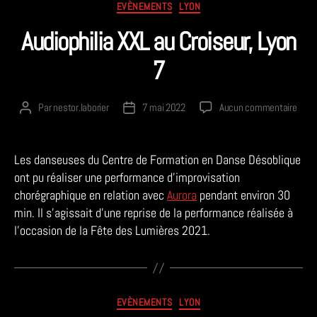
Catégories
EVÈNEMENTS
LYON
Audiophilia XXL au Croiseur, Lyon
7
sur
Par
nestor.laborier
7 mai 2022
Aucun commentaire
Auteur
Date
Audio
de
de
XXL
l’article
l’article
au
Les danseuses du Centre de Formation en Danse Désoblique
Crois
ont pu réaliser une performance d’improvisation
Lyon
chorégraphique en relation avec
Aurora
pendant environ 30
7
min. Il s’agissait d’une reprise de la performance réalisée à
l’occasion de la Fête des Lumières 2021.
Catégories
EVÈNEMENTS
LYON