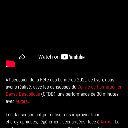
OFF
2021
au
Croiseur,
Lyon
7
A l’occasion de la Fête des Lumières 2021 de Lyon, nous
avons réalisé, avec les danseuses du
Centre de Formation en
Danse Désoblique
(CFDD), une performance de 30 minutes
avec
Aurora
.
Les danseuses ont pu réaliser des improvisations
chorégraphiques, légèrement scénarisées, face à
Aurora
. La