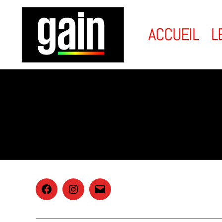
ACCUEIL
L
GAIN
Scenography
Facebook
Instagram
E-
mail